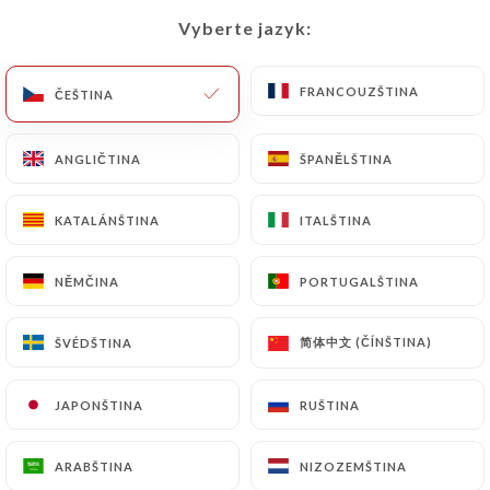
Vyberte jazyk:
Vyberte jazyk:
CS
NABÍDKA
FRANCOUZŠTINA
FRANCOUZŠTINA
ČEŠTINA
ČEŠTINA
ANGLIČTINA
ANGLIČTINA
ŠPANĚLŠTINA
ŠPANĚLŠTINA
/
DOMŮ
KONTAKT
KATALÁNŠTINA
KATALÁNŠTINA
ITALŠTINA
ITALŠTINA
Kontakt
NĚMČINA
NĚMČINA
PORTUGALŠTINA
PORTUGALŠTINA
简体中文 (ČÍNŠTINA)
简体中文 (ČÍNŠTINA)
ŠVÉDŠTINA
ŠVÉDŠTINA
JAPONŠTINA
JAPONŠTINA
RUŠTINA
RUŠTINA
Le Bortsch
ARABŠTINA
ARABŠTINA
NIZOZEMŠTINA
NIZOZEMŠTINA