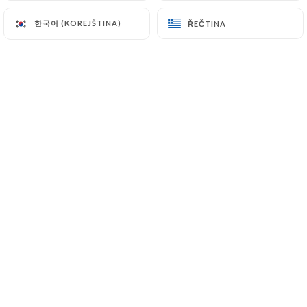
9 Rue de Gravelle
한국어 (KOREJŠTINA)
한국어 (KOREJŠTINA)
ŘEČTINA
ŘEČTINA
75012 Paris France
+33668709090
Jméno
E-mail
Telefonní číslo