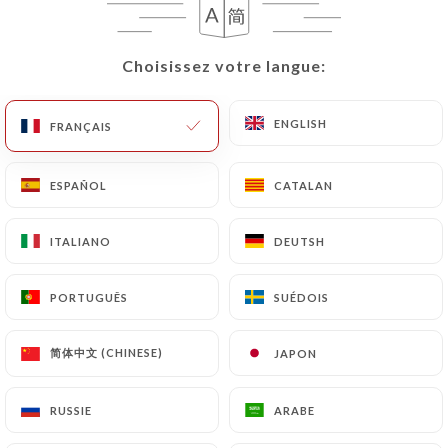
Les demandes de suppression de Données
Personnelles seront soumises aux obligations qui
Choisissez votre langue:
Choisissez votre langue:
sont imposées à
https://lebortsch.fr
par la loi,
notamment en matière de conservation ou
ENGLISH
ENGLISH
FRANÇAIS
FRANÇAIS
d’archivage des documents. Enfin, les Utilisateurs
de
https://lebortsch.fr
peuvent déposer une
réclamation auprès des autorités de contrôle, et
ESPAÑOL
ESPAÑOL
CATALAN
CATALAN
notamment de la CNIL
(
https://www.cnil.fr/fr/plaintes
).
ITALIANO
ITALIANO
DEUTSH
DEUTSH
PORTUGUÊS
PORTUGUÊS
SUÉDOIS
SUÉDOIS
7.4 Non-communication des données personnelles
https://lebortsch.fr
s’interdit de traiter, héberger
ou transférer les Informations collectées sur ses
简体中文 (CHINESE)
简体中文 (CHINESE)
JAPON
JAPON
Clients vers un pays situé en dehors de l’Union
européenne ou reconnu comme « non adéquat » par
RUSSIE
RUSSIE
ARABE
ARABE
la Commission européenne sans en informer
préalablement le client. Pour autant,